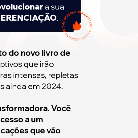
evolucionar
a sua
FERENCIAÇÃO
.
o do novo livro de
ptivos que irão
ras intensas, repletas
os ainda em 2024.
ansformadora. Você
acesso a um
ocações que vão