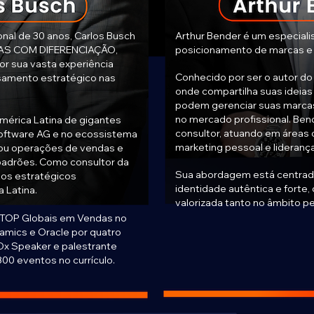
onal de 30 anos, Carlos Busch
Arthur Bender é um especialis
DAS COM DIFERENCIAÇÃO,
posicionamento de marcas e
r sua vasta experiência
Conhecido por ser o autor do 
nsamento estratégico nas
onde compartilha suas ideia
podem gerenciar suas marcas
no mercado profissional. Be
mérica Latina de gigantes
consultor, atuando em áreas 
Software AG e no ecossistema
marketing pessoal e liderança
erou operações de vendas e
padrões. Como consultor da
Sua abordagem está centrada
tos estratégicos
identidade autêntica e forte,
 Latina.
valorizada tanto no âmbito pe
TOP Globais em Vendas no
amics e Oracle por quatro
Dx Speaker e palestrante
800 eventos no currículo.