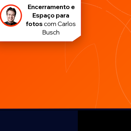
Encerramento e
Espaço para
fotos
com Carlos
Busch