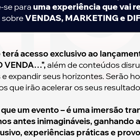
e-se para
uma experiência que vai r
r sobre
VENDAS, MARKETING e DI
 terá acesso exclusivo ao lançament
ÃO VENDA…",
além de conteúdos disru
s e expandir seus horizontes. Serão ho
os que irão acelerar os seus resultad
 que um evento – é uma imersão tr
hos antes inimagináveis, ganhando 
sivo, experiências práticas e prov