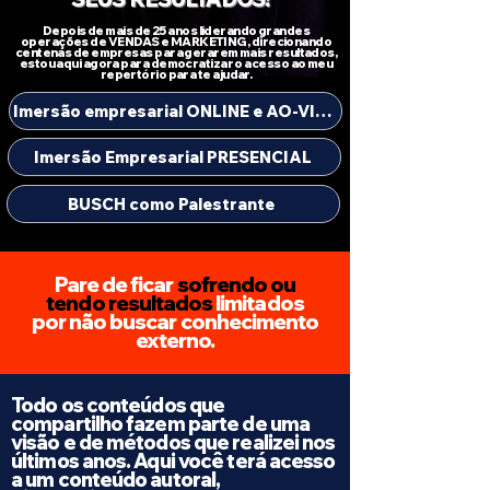
Depois de mais de 25 anos liderando grandes
operações de VENDAS e MARKETING, direcionando
centenas de empresas para gerarem mais resultados,
estou aqui agora para democratizar o acesso ao meu
repertório para te ajudar.
Imersão empresarial ONLINE e AO-VIVO
Imersão Empresarial PRESENCIAL
BUSCH como Palestrante
Pare de ficar
sofrendo ou
tendo resultados
limitados
por não buscar conhecimento
externo.
Todo os conteúdos que
compartilho fazem parte de uma
visão e de métodos que realizei nos
últimos anos. Aqui você terá acesso
a um conteúdo autoral,